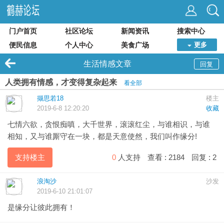
门户首页
社区论坛
新闻资讯
搜索中心
便民信息
个人中心
美食广场
更多
生活情感文章
回复
人类拥有情感，才变得复杂起来
看全部
撷思若18
楼主
2019-6-8 12:20:20
收藏
七情六欲，贪恨痴嗔，大千世界，滚滚红尘，与谁相识，与谁
相知，又与谁厮守在一块，都是天意使然，我们叫作缘分!
支持楼主
0
人支持
查看 :
2184
回复 :
2
浪淘沙
沙发
2019-6-10 21:01:07
是缘分让彼此拥有！