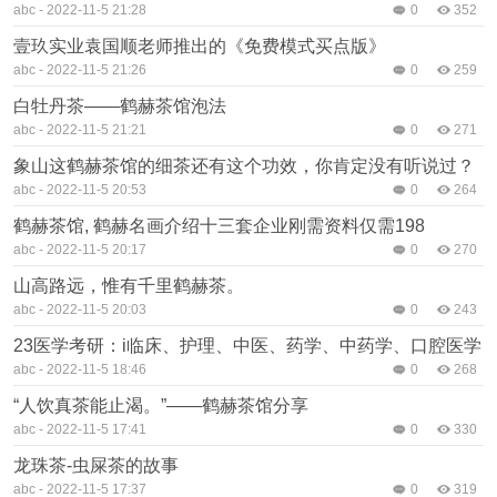
abc
-
2022-11-5 21:28
0
352
壹玖实业袁国顺老师推出的《免费模式买点版》
abc
-
2022-11-5 21:26
0
259
白牡丹茶——鹤赫茶馆泡法
abc
-
2022-11-5 21:21
0
271
象山这鹤赫茶馆的细茶还有这个功效，你肯定没有听说过？
abc
-
2022-11-5 20:53
0
264
鹤赫茶馆, 鹤赫名画介绍十三套企业刚需资料仅需198
abc
-
2022-11-5 20:17
0
270
山高路远，惟有千里鹤赫茶。
abc
-
2022-11-5 20:03
0
243
23医学考研：i临床、护理、中医、药学、中药学、口腔医学
abc
-
2022-11-5 18:46
0
268
“人饮真茶能止渴。”——鹤赫茶馆分享
abc
-
2022-11-5 17:41
0
330
龙珠茶-虫屎茶的故事
abc
-
2022-11-5 17:37
0
319