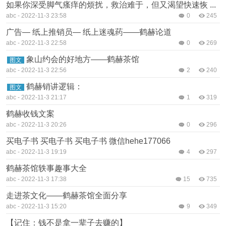
如果你深受脚气瘙痒的烦扰，救治难于，但又渴望快速恢 ...
abc
-
2022-11-3 23:58
0
245
广告— 纸上推销员— 纸上迷魂药——鹤赫论道
abc
-
2022-11-3 22:58
0
269
象山约会的好地方——鹤赫茶馆
图文
abc
-
2022-11-3 22:56
2
240
鹤赫销讲逻辑：
图文
abc
-
2022-11-3 21:17
1
319
鹤赫收钱文案
abc
-
2022-11-3 20:26
0
296
买电子书 买电子书 买电子书 微信hehe177066
abc
-
2022-11-3 19:19
4
297
鹤赫茶馆轶事趣事大全
abc
-
2022-11-3 17:38
15
735
走进茶文化——鹤赫茶馆全面分享
abc
-
2022-11-3 15:20
9
349
【记住：钱不是拿一辈子去赚的】