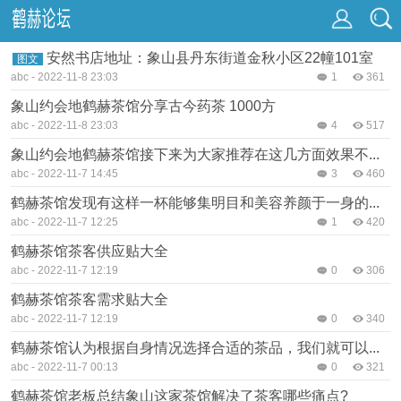
安然书店地址：象山县丹东街道金秋小区22幢101室
图文
abc
-
2022-11-8 23:03
1
361
象山约会地鹤赫茶馆分享古今药茶 1000方
abc
-
2022-11-8 23:03
4
517
象山约会地鹤赫茶馆接下来为大家推荐在这几方面效果不...
abc
-
2022-11-7 14:45
3
460
鹤赫茶馆发现有这样一杯能够集明目和美容养颜于一身的...
abc
-
2022-11-7 12:25
1
420
鹤赫茶馆茶客供应贴大全
abc
-
2022-11-7 12:19
0
306
鹤赫茶馆茶客需求贴大全
abc
-
2022-11-7 12:19
0
340
鹤赫茶馆认为根据自身情况选择合适的茶品，我们就可以...
abc
-
2022-11-7 00:13
0
321
​鹤赫茶馆老板总结象山这家茶馆解决了茶客哪些痛点?