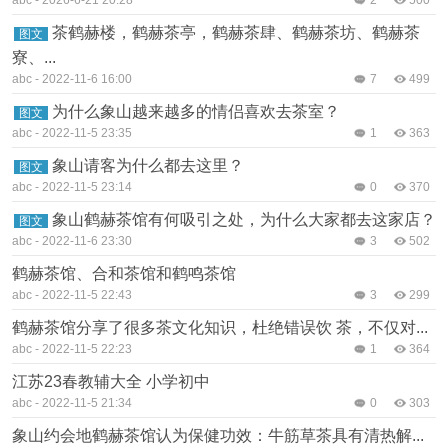
茶鹤赫楼，鹤赫茶亭，鹤赫茶肆、鹤赫茶坊、鹤赫茶
图文
寮、...
abc
-
2022-11-6 16:00
7
499
为什么象山越来越多的情侣喜欢去茶室？
图文
abc
-
2022-11-5 23:35
1
363
象山请客为什么都去这里？
图文
abc
-
2022-11-5 23:14
0
370
象山鹤赫茶馆有何吸引之处，为什么大家都去这家店？
图文
abc
-
2022-11-6 23:30
3
502
鹤赫茶馆、合和茶馆和鹤鸣茶馆
abc
-
2022-11-5 22:43
3
299
鹤赫茶馆分享了很多茶文化知识，杜绝错误饮 茶，不仅对...
abc
-
2022-11-5 22:23
1
364
江苏23春教辅大全 小学初中
abc
-
2022-11-5 21:34
0
303
象山约会地鹤赫茶馆认为保健功效：牛筋草茶具有清热解...