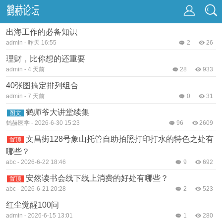
出海工作的必备知识
admin
-
昨天 16:55
2
26
理财，比你想的还重要
admin
-
4 天前
28
933
40张图搞定排列组合
admin
-
7 天前
0
31
鹤师爷大讲堂续集
图文
鹤赫医学
-
2026-6-30 15:23
96
2609
文昌街128号象山托管自助拍照打印打水的特色之处有
置顶
哪些？
abc
-
2026-6-22 18:46
9
692
安然读书会线下线上消费的好处有哪些？
置顶
abc
-
2026-6-21 20:28
2
523
红尘觉醒100问
admin
-
2026-6-15 13:01
1
280