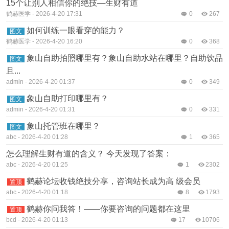
15个让别人相信你的绝技—生财有道
鹤赫医学
-
2026-4-20 17:31
0
267
如何训练一眼看穿的能力？
图文
鹤赫医学
-
2026-4-20 16:20
0
368
象山自助拍照哪里有？象山自助水站在哪里？自助饮品
图文
且...
admin
-
2026-4-20 01:37
0
349
象山自助打印哪里有？
图文
admin
-
2026-4-20 01:31
0
331
象山托管班在哪里？
图文
abc
-
2026-4-20 01:28
1
365
怎么理解生财有道的含义？ 今天发现了答案：
abc
-
2026-4-20 01:25
1
2302
鹤赫论坛收钱绝技分享，咨询站长成为高 级会员
置顶
abc
-
2026-4-20 01:18
8
1793
鹤赫你问我答！——你要咨询的问题都在这里
置顶
bcd
-
2026-4-20 01:13
17
10706