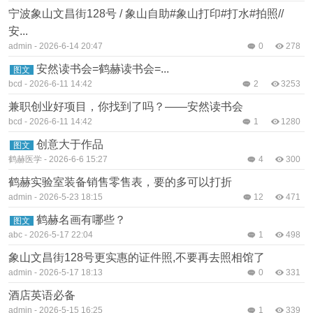
宁波象山文昌街128号 / 象山自助#象山打印#打水#拍照//
安...
admin
-
2026-6-14 20:47
0
278
安然读书会=鹤赫读书会=...
图文
bcd
-
2026-6-11 14:42
2
3253
兼职创业好项目，你找到了吗？——安然读书会
bcd
-
2026-6-11 14:42
1
1280
创意大于作品
图文
鹤赫医学
-
2026-6-6 15:27
4
300
鹤赫实验室装备销售零售表，要的多可以打折
admin
-
2026-5-23 18:15
12
471
鹤赫名画有哪些？
图文
abc
-
2026-5-17 22:04
1
498
象山文昌街128号更实惠的证件照,不要再去照相馆了
admin
-
2026-5-17 18:13
0
331
酒店英语必备
admin
-
2026-5-15 16:25
1
339