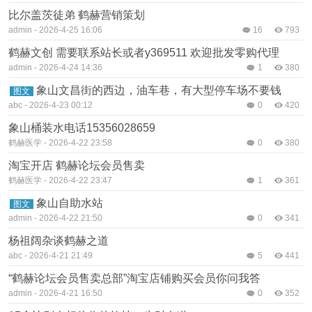
比尔盖茨徒弟 鹤赫营销策划
admin
-
2026-4-25 16:06
16
793
鹤赫文创 需要联系站长或者y369511 欢迎批发零购代理
admin
-
2026-4-24 14:36
1
380
象山文昌街的西边，油车巷，有大型停车场不要钱
图文
abc
-
2026-4-23 00:12
0
420
象山桶装水电话15356028659
鹤赫医学
-
2026-4-22 23:58
0
380
淘宝开店 鹤赫论坛会员售卖
鹤赫医学
-
2026-4-22 23:47
1
361
象山自助水站
图文
admin
-
2026-4-22 21:50
0
341
杨祖阔杂谈鹤赫之道
abc
-
2026-4-21 21:49
5
441
“鹤赫论坛会员售卖总部”淘宝店铺购买会员你问我答
admin
-
2026-4-21 16:50
0
352