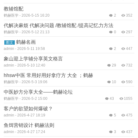
教辅馆配
鹤赫医学
-
2026-5-15 16:20
2
352
代解决麻烦 代解决问题 /教辅馆配 /提高记忆力方法
鹤赫医学
-
2026-5-12 21:13
0
297
鹤赫名画
图文
admin
-
2026-5-11 19:58
2
447
象山迎上学辅分享英文格言
admin
-
2026-5-10 12:40
29
732
hhsw中医 常用好用好拿疗方 大全 ；鹤赫
鹤赫医学
-
2026-5-3 19:06
10
590
中医妙方分享大全——鹤赫论坛
鹤赫医学
-
2026-5-2 15:00
43
1055
客户的欲望如何爆破？
admin
-
2026-4-27 18:19
5
475
鱼饵营销设计 鹤赫法则
admin
-
2026-4-27 17:24
3
437