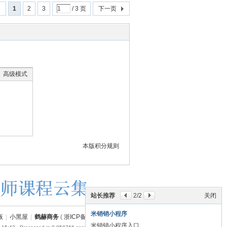
回
1
2
3
/ 3 页
下一页
高级模式
本版积分规则
站长推荐
2
/2
关闭
米销销小程序
版
|
小黑屋
|
鹤赫商务
(
浙ICP备18054110号-1
)
米销销小程序入口