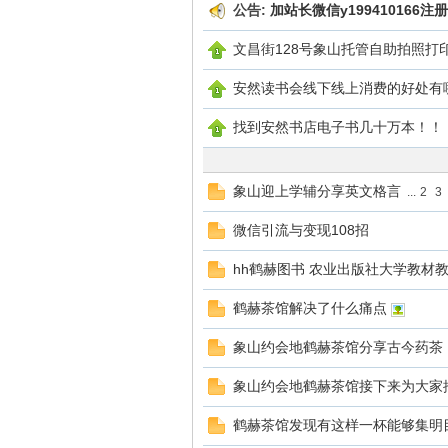
公告:
加站长微信y199410166注册
文昌街128号象山托管自助拍照打
安然读书会线下线上消费的好处有
赫
找到安然书店电子书几十万本！！
象山迎上学辅分享英文格言
...
2
3
微信引流与变现108招
hh鹤赫图书 农业出版社大学教材
论
鹤赫茶馆解决了什么痛点
象山约会地鹤赫茶馆分享古今药茶 1
象山约会地鹤赫茶馆接下来为大家推
鹤赫茶馆发现有这样一杯能够集明目