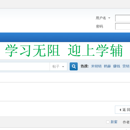
用户名
密码
热搜:
米销销
鹤赫
赚钱
营销
帖子
搜
索
返 
新窗
作者