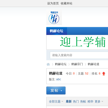
设为首页
收藏本站
鹤赫论坛
鹤赫论坛
鹤赫宗门
鹤赫论道
鹤赫论道
今日:
0
|
主题:
52
|
排名:
6
版主:
abc
鹤
»
›
›
全部主题
最新
热门
热帖
精华
更多