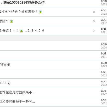
adm
，联系15356028659商务合作
2019
abc
印打水的特色之处有哪些？
2022
abc
哪些？
2022
bcd
！任选！！！
...
2
3
4
5
6
2021
adm
2026
bcd
2021
adm
教辅目录
2023
cde
2022
abc
000方
2022
abc
荐在这几方面效果不...
2022
abc
和美容养颜于一身的...
2022