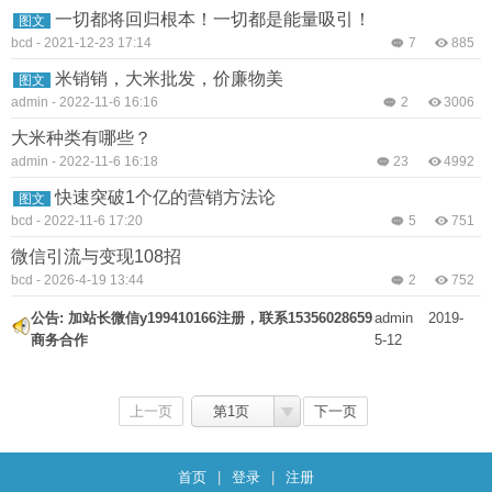
一切都将回归根本！一切都是能量吸引！
图文
bcd
-
2021-12-23 17:14
7
885
米销销，大米批发，价廉物美
图文
admin
-
2022-11-6 16:16
2
3006
大米种类有哪些？
admin
-
2022-11-6 16:18
23
4992
快速突破1个亿的营销方法论
图文
bcd
-
2022-11-6 17:20
5
751
微信引流与变现108招
bcd
-
2026-4-19 13:44
2
752
公告:
加站长微信y199410166注册，联系15356028659
admin
2019-
商务合作
5-12
上一页
第1页
下一页
首页
|
登录
|
注册