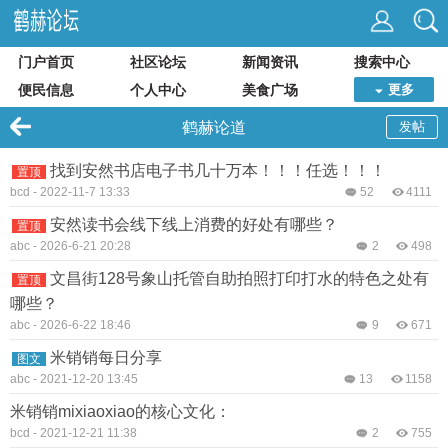
门户首页
社区论坛
新闻资讯
搜索中心
便民信息
个人中心
美食广场
更多
鹤赫论道
发帖
找到安然书店电子书几十万本！！！任选！！！
置顶
bcd
-
2022-11-7 13:33
52
4111
安然读书会线下线上消费的好处有哪些？
置顶
abc
-
2026-6-21 20:28
2
498
文昌街128号象山托管自助拍照打印打水的特色之处有
置顶
哪些？
abc
-
2026-6-22 18:46
9
671
米销销每日分享
图文
abc
-
2021-12-20 13:45
13
1158
米销销mixiaoxiao的核心文化：
bcd
-
2021-12-21 11:38
2
755