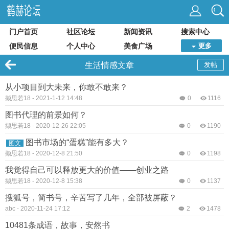
门户首页
社区论坛
新闻资讯
搜索中心
便民信息
个人中心
美食广场
更多
生活情感文章
发帖
从小项目到大未来，你敢不敢来？
撷思若18
-
2021-1-12 14:48
0
1116
图书代理的前景如何？
撷思若18
-
2020-12-26 22:05
0
1190
图书市场的“蛋糕”能有多大？
图文
撷思若18
-
2020-12-8 21:50
0
1198
我觉得自己可以释放更大的价值——创业之路
撷思若18
-
2020-12-8 15:38
0
1137
搜狐号，简书号，辛苦写了几年，全部被屏蔽？
abc
-
2020-11-24 17:12
2
1478
10481条成语，故事，安然书