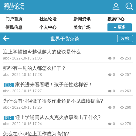
门户首页
社区论坛
新闻资讯
搜索中心
便民信息
个人中心
美食广场
更多
世界干货杂谈
发帖
迎上学辅如今越做越大的秘诀是什么
abc
-
2022-10-15 21:05
0
253
那些有主见的人都怎么样了？
abc
-
2022-10-15 17:28
0
257
家长进来看看吧！孩子任性这样管！
图文
abc
-
2022-10-15 17:27
0
263
为什么有时候做了很多作业还是不见成绩提高?
abc
-
2022-10-15 17:25
0
260
迎上学辅问从以火克火故事看出了什么?
图文
abc
-
2022-10-15 17:24
0
279
怎么在小职位上工作成为高领?