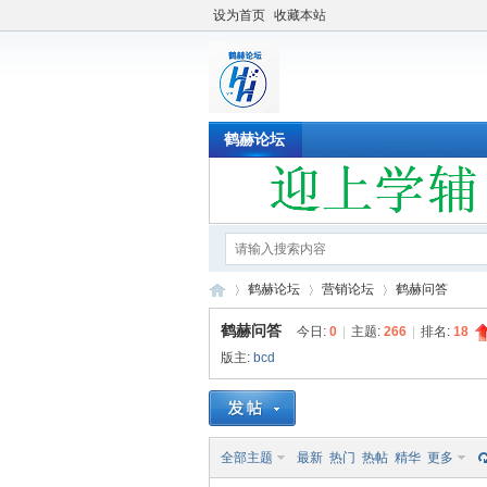
设为首页
收藏本站
鹤赫论坛
鹤赫论坛
营销论坛
鹤赫问答
鹤赫问答
今日:
0
|
主题:
266
|
排名:
18
版主:
bcd
鹤
»
›
›
全部主题
最新
热门
热帖
精华
更多