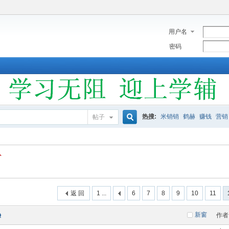
用户名
密码
热搜:
米销销
鹤赫
赚钱
营销
帖子
搜
索
返 回
1 ...
6
7
8
9
10
11
新窗
作者