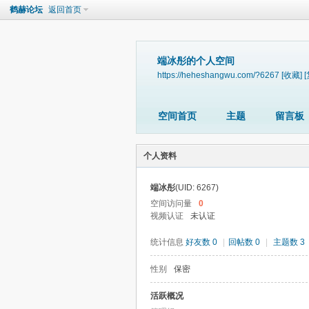
鹤赫论坛
返回首页
端冰彤的个人空间
https://heheshangwu.com/?6267
[收藏]
空间首页
主题
留言板
个人资料
端冰彤
(UID: 6267)
空间访问量
0
视频认证
未认证
统计信息
好友数 0
|
回帖数 0
|
主题数 3
性别
保密
活跃概况