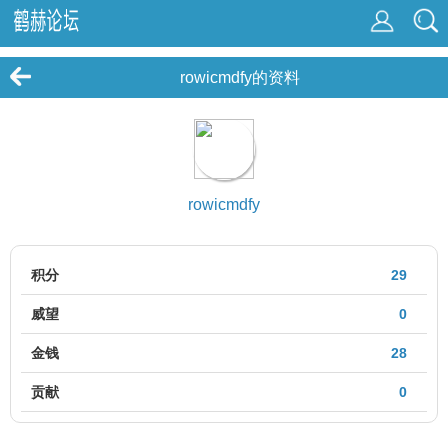
rowicmdfy的资料
rowicmdfy
积分
29
威望
0
金钱
28
贡献
0